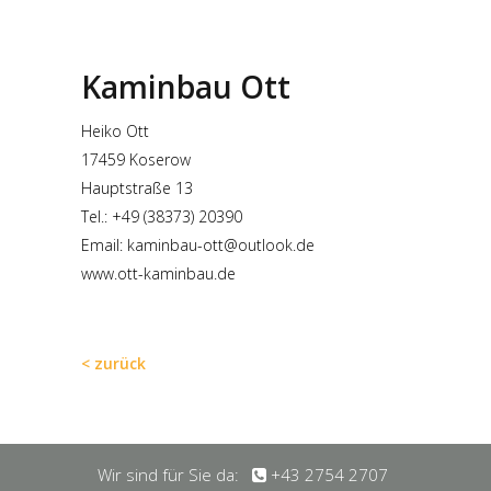
Kaminbau Ott
Heiko Ott
17459 Koserow
Hauptstraße 13
Tel.: +49 (38373) 20390
Email:
kaminbau-ott@outlook.de
www.ott-kaminbau.de
< zurück
Wir sind für Sie da:
+43 2754 2707