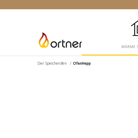
WÄRME 
Der Speicherofen
/
OfenHepp