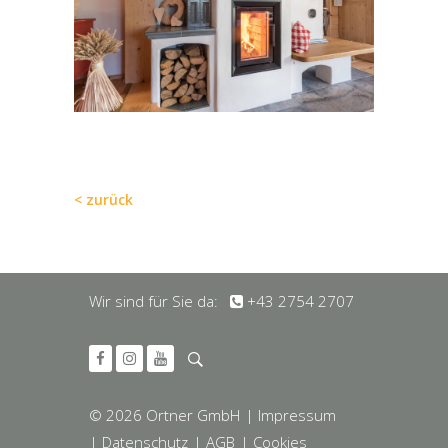
< zurück
Wir sind für Sie da:
+43 2754 2707
© 2026 Ortner GmbH
| Impressum
| Datenschutz
| AGB
| Cookies