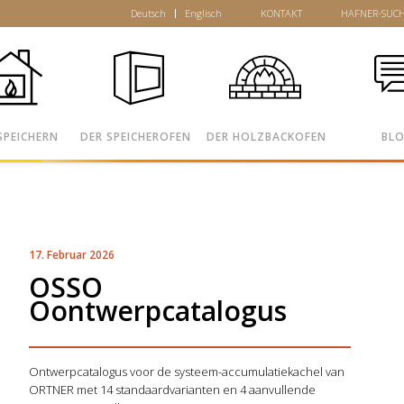
Deutsch
Englisch
KONTAKT
HAFNER-SUC
SPEICHERN
DER SPEICHEROFEN
DER HOLZBACKOFEN
BL
17. Februar 2026
OSSO
Oontwerpcatalogus
Ontwerpcatalogus voor de systeem-accumulatiekachel van
ORTNER met 14 standaardvarianten en 4 aanvullende