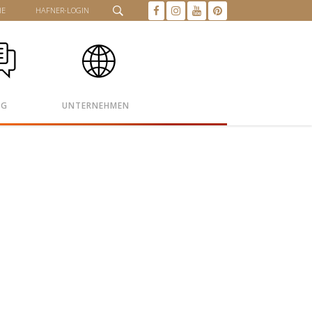
HE
HAFNER-LOGIN
OG
UNTERNEHMEN