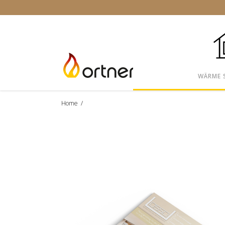
WÄRME 
Home
/