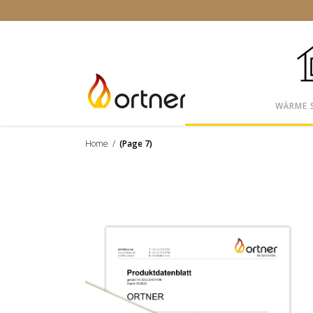
WÄRME 
Home
/
(Page 7)