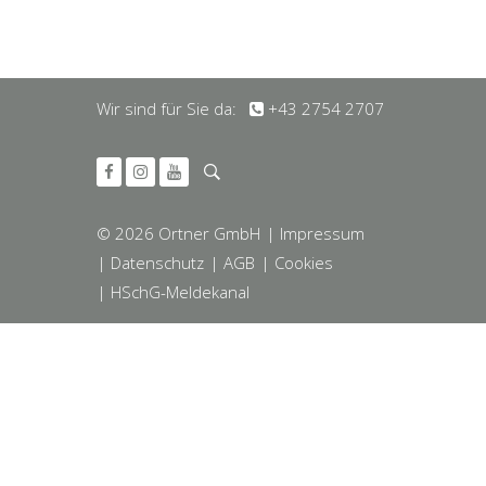
Wir sind für Sie da:
+43 2754 2707
© 2026 Ortner GmbH
| Impressum
| Datenschutz
| AGB
| Cookies
| HSchG-Meldekanal