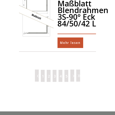
Maßblatt
Blendrahmen
3S-90° Eck
84/50/42 L
Mehr lesen
1
2
3
4
5