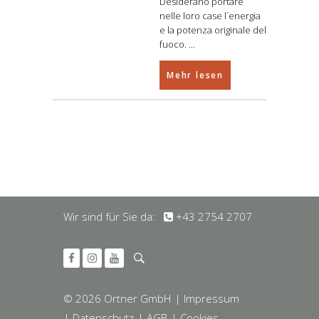
Desiderano portare
nelle loro case l´energia
e la potenza originale del
fuoco.
Mehr lesen
Wir sind für Sie da:
+43 2754 2707
© 2026 Ortner GmbH
| Impressum
| Datenschutz
| AGB
| Cookies