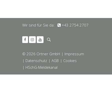
Wir sind für Sie da:
+43 2754 2707
© 2026 Ortner GmbH
| Impressum
| Datenschutz
| AGB
| Cookies
| HSchG-Meldekanal