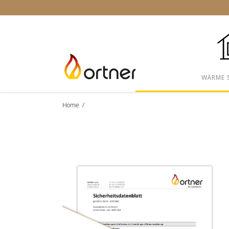
WÄRME 
Home
/