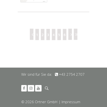
1
2
3
4
5
6
Wir sind für Sie da:
+43 2754 2707
© 2026 Ortner GmbH
| Impressum