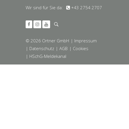
Wir sind für Sie da:
+43 2754 2707
© 2026 Ortner GmbH
| Impressum
| Datenschutz
| AGB
| Cookies
| HSchG-Meldekanal