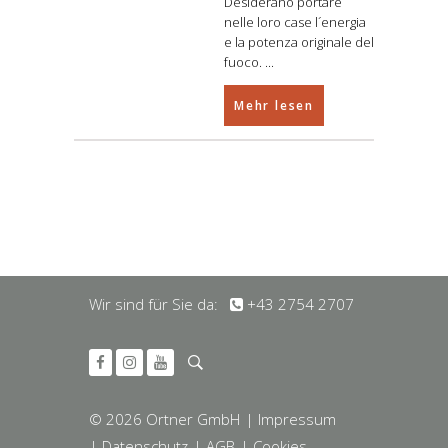
Desiderano portare
nelle loro case l´energia
e la potenza originale del
fuoco.
Mehr lesen
Wir sind für Sie da:
+43 2754 2707
© 2026 Ortner GmbH
| Impressum
| Datenschutz
| AGB
| Cookies