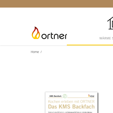
WÄRME 
Home
/