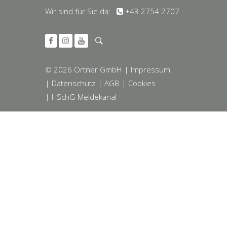
Wir sind für Sie da:
+43 2754 2707
© 2026 Ortner GmbH
| Impressum
| Datenschutz
| AGB
| Cookies
| HSchG-Meldekanal