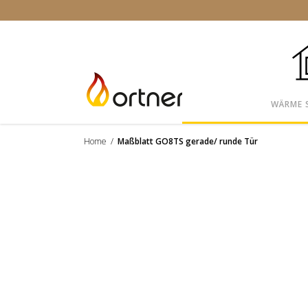
WÄRME 
Home
/
Maßblatt GO8TS gerade/ runde Tür