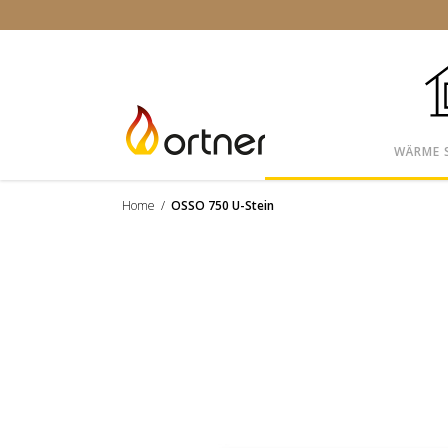
WÄRME 
Home
/
OSSO 750 U-Stein