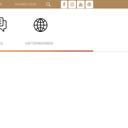
HE
HAFNER-LOGIN
OG
UNTERNEHMEN