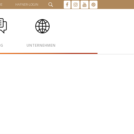
HE
HAFNER-LOGIN
OG
UNTERNEHMEN