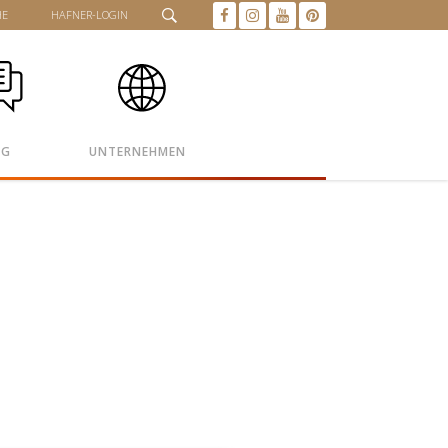
HE
HAFNER-LOGIN
OG
UNTERNEHMEN