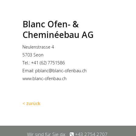
Blanc Ofen- &
Cheminéebau AG
Neulenstrasse 4
5703 Seon
Tel.: +41 (62) 7751586
Email: pblanc@blanc-ofenbau.ch
www.blanc-ofenbau.ch
< zurück
Wir sind für Sie da:
+43 2754 2707