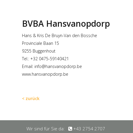
BVBA Hansvanopdorp
Hans & Kris De Bruyn-Van den Bossche
Provinciale Baan 15
9255 Buggenhout
Tel.: +32 0475-59140421
Email:
info@hansvanopdorp.be
www.hansvanopdorp.be
< zurück
Wir sind für Sie da:
+43 2754 2707