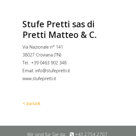
Stufe Pretti sas di
Pretti Matteo & C.
Via Nazionale n° 141
38027 Croviana (TN)
Tel.: +39 0463 902 348
Email:
info@stufepretti.it
www.stufepretti.it
< zurück
Wir sind für Sie da:
+43 2754 2707