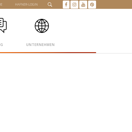
HE
HAFNER-LOGIN
OG
UNTERNEHMEN