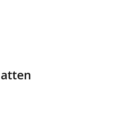
latten