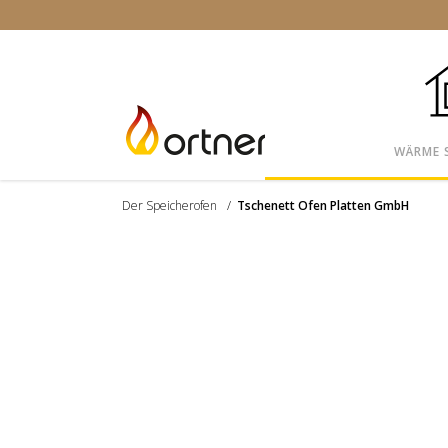
WÄRME 
Der Speicherofen
/
Tschenett Ofen Platten GmbH