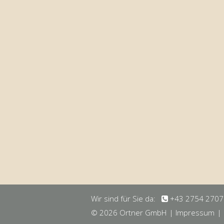
Wir sind für Sie da:
+43 2754 2707
© 2026 Ortner GmbH
| Impressum
|