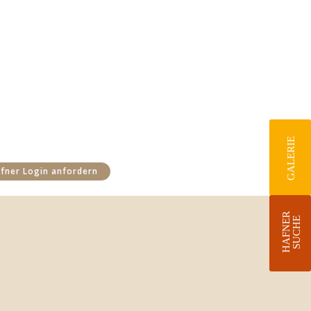
GALERIE
fner Login anfordern
HAFNER
SUCHE