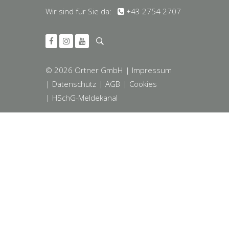
Wir sind für Sie da:
+43 2754 2707
© 2026 Ortner GmbH
| Impressum
| Datenschutz
| AGB
| Cookies
| HSchG-Meldekanal