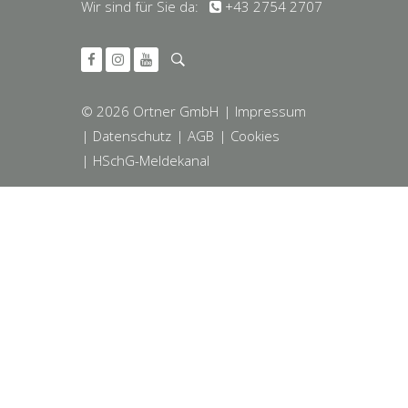
Wir sind für Sie da:
+43 2754 2707
© 2026 Ortner GmbH
| Impressum
| Datenschutz
| AGB
| Cookies
| HSchG-Meldekanal