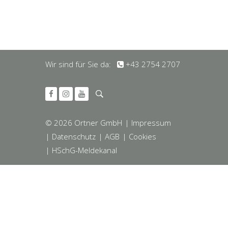
Wir sind für Sie da:
+43 2754 2707
© 2026 Ortner GmbH
| Impressum
| Datenschutz
| AGB
| Cookies
| HSchG-Meldekanal