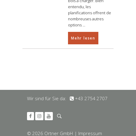
bois à charger. Bien
entendu, les
planifications offrent de
nombreuses autres
options
Mehr lesen
Wir sind für Sie da:
+43 2754 2707
© 2026 Ortner GmbH
| Impressum