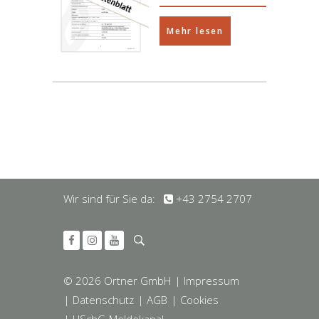
Mehr lesen
Wir sind für Sie da:
+43 2754 2707
© 2026 Ortner GmbH
| Impressum
| Datenschutz
| AGB
| Cookies
| HSchG-Meldekanal