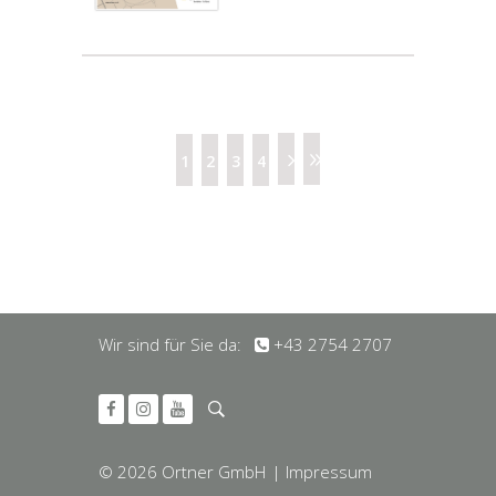
1
2
3
4
Wir sind für Sie da:
+43 2754 2707
© 2026 Ortner GmbH
| Impressum