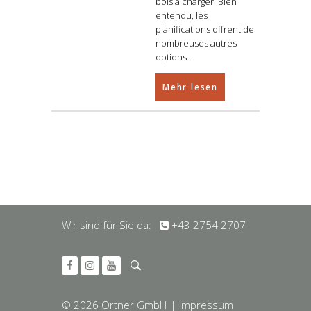
bois à charger. Bien
entendu, les
planifications offrent de
nombreuses autres
options
Mehr lesen
Wir sind für Sie da:
+43 2754 2707
© 2026 Ortner GmbH
| Impressum