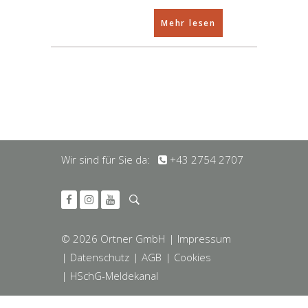
Mehr lesen
Wir sind für Sie da:
+43 2754 2707
© 2026 Ortner GmbH
| Impressum
| Datenschutz
| AGB
| Cookies
| HSchG-Meldekanal