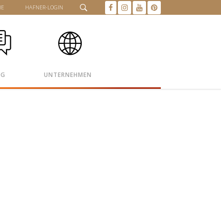
HE
HAFNER-LOGIN
OG
UNTERNEHMEN