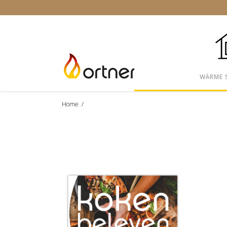
WÄRME 
Home
/