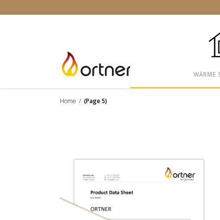
WÄRME 
Home
/
(Page 5)