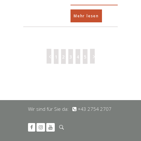
Mehr lesen
1
2
3
4
5
Wir sind für Sie da:
+43 2754 2707