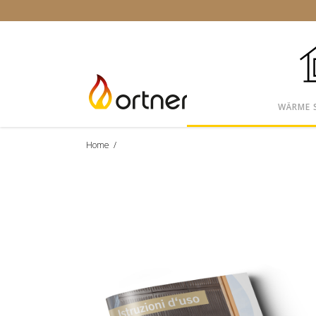
WÄRME 
Home
/