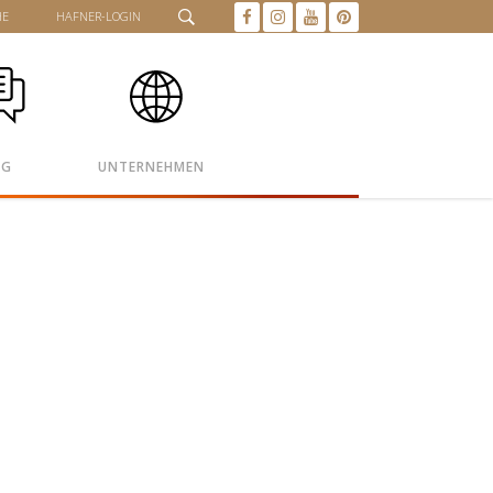
HE
HAFNER-LOGIN
OG
UNTERNEHMEN