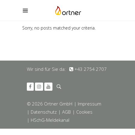
Sorry, no posts matched your criteria.
Wir sind für Sie da:
+43 2754 2707
© 2026 Ortner GmbH
| Impressum
| Datenschutz
| AGB
| Cookies
| HSchG-Meldekanal