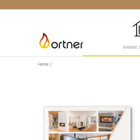
WÄRME 
Home
/