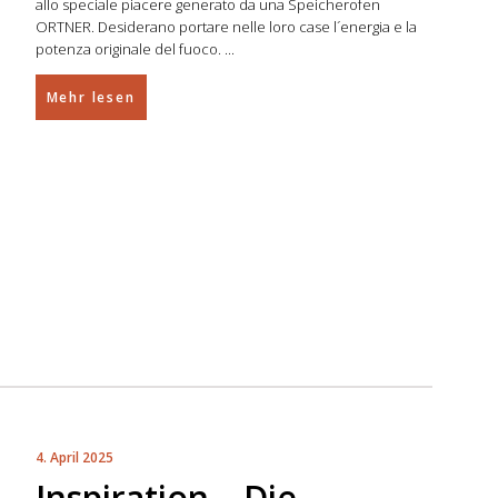
allo speciale piacere generato da una Speicherofen
ORTNER. Desiderano portare nelle loro case l´energia e la
potenza originale del fuoco.
Mehr lesen
4. April 2025
Inspiration – Die