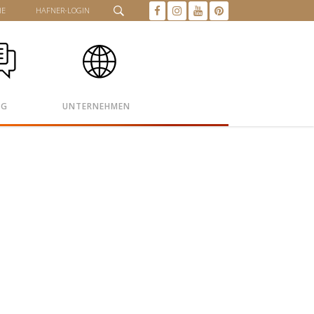
HE
HAFNER-LOGIN
OG
UNTERNEHMEN