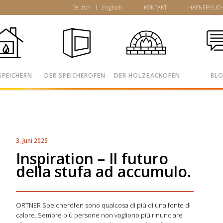
Deutsch
Englisch
KONTAKT
HAFNER-SUC
SPEICHERN
DER SPEICHEROFEN
DER HOLZBACKOFEN
BL
3. Juni 2025
Inspiration – Il futuro
della stufa ad accumulo.
ORTNER Speicheröfen sono qualcosa di più di una fonte di
calore. Sempre più persone non vogliono più rinunciare