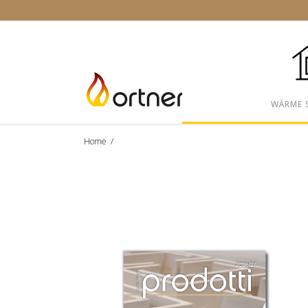
WÄRME 
Home
/