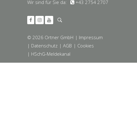
Wir sind für Sie da:
+43 2754 2707
© 2026 Ortner GmbH
| Impressum
| Datenschutz
| AGB
| Cookies
| HSchG-Meldekanal