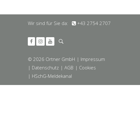
Wir sind für Sie da:
+43 2754 2707
© 2026 Ortner GmbH
| Impressum
| Datenschutz
| AGB
| Cookies
| HSchG-Meldekanal