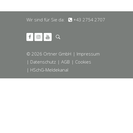
Wir sind für Sie da:
+43 2754 2707
© 2026 Ortner GmbH
| Impressum
| Datenschutz
| AGB
| Cookies
| HSchG-Meldekanal