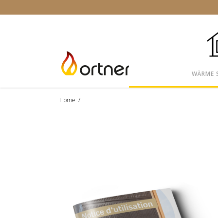
WÄRME 
Home
/