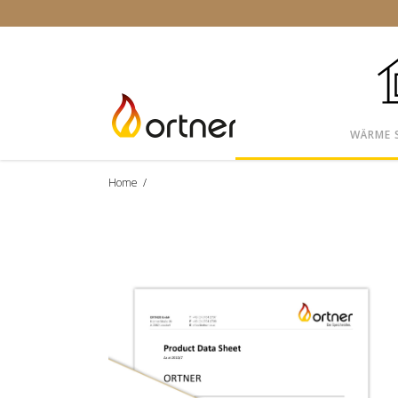
WÄRME 
Home
/