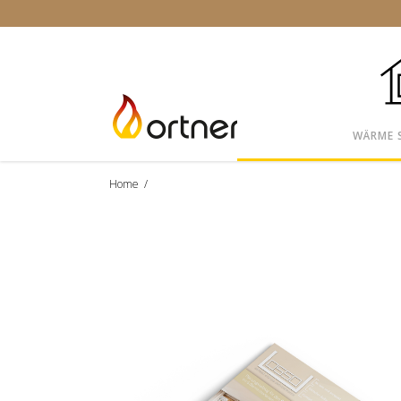
WÄRME 
Home
/