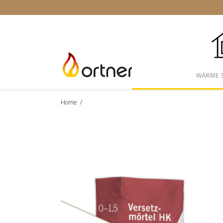
WÄRME 
Home
/