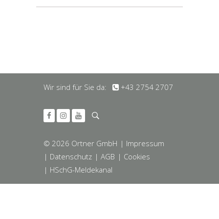
Wir sind für Sie da:
+43 2754 2707
© 2026 Ortner GmbH
| Impressum
| Datenschutz
| AGB
| Cookies
| HSchG-Meldekanal