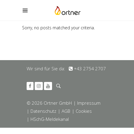
Sorry, no posts matched your criteria.
Wir sind für Sie da:
+43 2754 2707
© 2026 Ortner GmbH
| Impressum
| Datenschutz
| AGB
| Cookies
| HSchG-Meldekanal