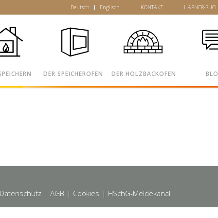
Deutsch
Englisch
KONTAKT
HAFNER-SUC
SPEICHERN
DER SPEICHEROFEN
DER HOLZBACKOFEN
BL
 Datenschutz
| AGB
| Cookies
| HSchG-Meldekanal