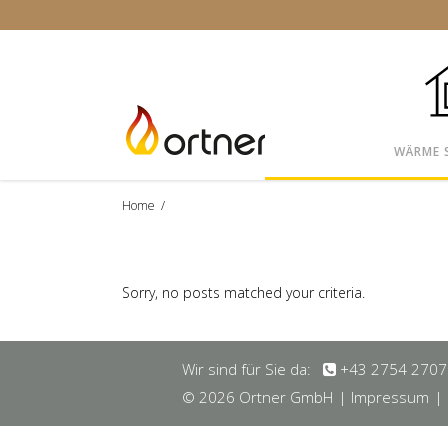
WÄRME 
Home
/
Sorry, no posts matched your criteria.
Wir sind für Sie da:
+43 2754 2707
© 2026 Ortner GmbH
| Impressum
|